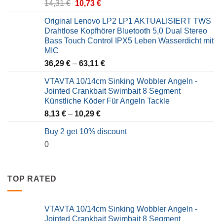
Original
Current
14,31
€
10,73
€
price
price
Original Lenovo LP2 LP1 AKTUALISIERT TWS
was:
is:
Drahtlose Kopfhörer Bluetooth 5,0 Dual Stereo
14,31 €.
10,73 €.
Bass Touch Control IPX5 Leben Wasserdicht mit
MIC
36,29
€
–
63,11
€
VTAVTA 10/14cm Sinking Wobbler Angeln -
Jointed Crankbait Swimbait 8 Segment
Künstliche Köder Für Angeln Tackle
8,13
€
–
10,29
€
Buy 2 get 10% discount
0
TOP RATED
VTAVTA 10/14cm Sinking Wobbler Angeln -
Jointed Crankbait Swimbait 8 Segment