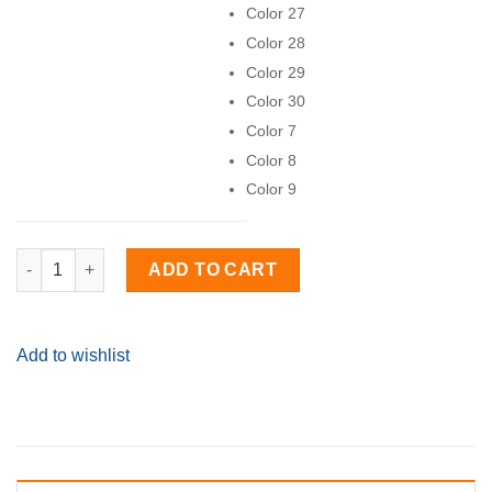
Color 27
Color 28
Color 29
Color 30
Color 7
Color 8
Color 9
Wobbler Laser Minnow Angeln künstliche Fisch Köder Swimbai
ADD TO CART
Add to wishlist