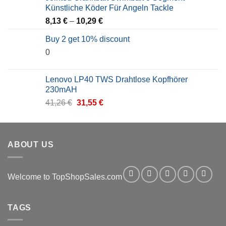
Künstliche Köder Für Angeln Tackle
8,13
€
–
10,29
€
Buy 2 get 10% discount
0
Lenovo LP40 TWS Drahtlose Kopfhörer
230mAH
Original
Current
41,26
€
31,55
€
price
price
was:
is:
41,26 €.
31,55 €.
ABOUT US
Welcome to TopShopSales.com
TAGS