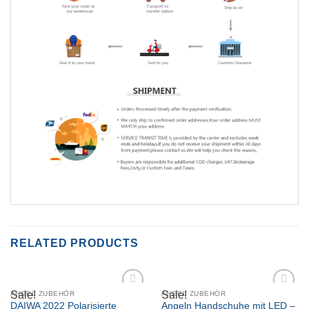
RELATED PRODUCTS
Sale!
Sale!
ANGEL ZUBEHÖR
ANGEL ZUBEHÖR
Add to
Add to
DAIWA 2022 Polarisierte
Angeln Handschuhe mit LED –