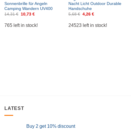
wishlist
wishlist
Sonnenbrille für Angeln
Nacht Licht Outdoor Durable
Camping Wandern UV400
Handschuhe
Original
Current
Original
Current
14,31
€
10,73
€
5,68
€
4,26
€
price
price
price
price
was:
is:
was:
is:
765 left in stock!
24523 left in stock!
14,31 €.
10,73 €.
5,68 €.
4,26 €.
LATEST
Buy 2 get 10% discount