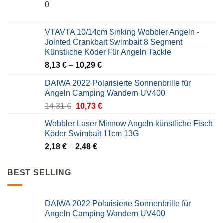
0
VTAVTA 10/14cm Sinking Wobbler Angeln -
Jointed Crankbait Swimbait 8 Segment
Künstliche Köder Für Angeln Tackle
8,13
€
–
10,29
€
DAIWA 2022 Polarisierte Sonnenbrille für
Angeln Camping Wandern UV400
Original
Current
14,31
€
10,73
€
price
price
Wobbler Laser Minnow Angeln künstliche Fisch
was:
is:
Köder Swimbait 11cm 13G
14,31 €.
10,73 €.
2,18
€
–
2,48
€
BEST SELLING
DAIWA 2022 Polarisierte Sonnenbrille für
Angeln Camping Wandern UV400