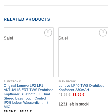
RELATED PRODUCTS
Sale!
Sale!
Add to
Add to
wishlist
wishlist
ELEKTRONIK
ELEKTRONIK
Original Lenovo LP2 LP1
Lenovo LP40 TWS Drahtlose
AKTUALISIERT TWS Drahtlose
Kopfhörer 230mAH
Kopfhörer Bluetooth 5,0 Dual
Original
Current
41,26
€
31,55
€
price
price
Stereo Bass Touch Control
was:
is:
IPX5 Leben Wasserdicht mit
1231 left in stock!
41,26 €.
31,55 €.
MIC
36,29
€
–
63,11
€