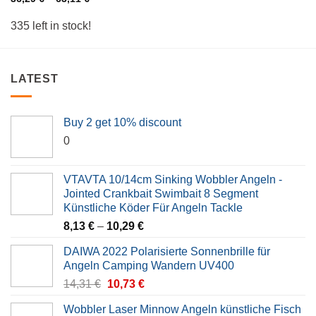
335 left in stock!
LATEST
Buy 2 get 10% discount
0
VTAVTA 10/14cm Sinking Wobbler Angeln -
Jointed Crankbait Swimbait 8 Segment
Künstliche Köder Für Angeln Tackle
8,13
€
–
10,29
€
DAIWA 2022 Polarisierte Sonnenbrille für
Angeln Camping Wandern UV400
Original
Current
14,31
€
10,73
€
price
price
Wobbler Laser Minnow Angeln künstliche Fisch
was:
is: