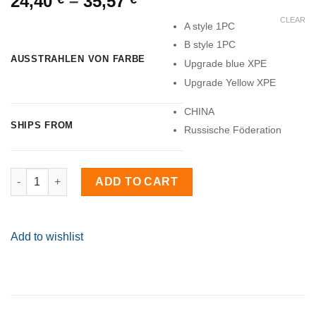
24,40
–
35,57
CLEAR
A style 1PC
B style 1PC
AUSSTRAHLEN VON FARBE
Upgrade blue XPE
Upgrade Yellow XPE
CHINA
SHIPS FROM
Russische Föderation
Cob Flutlicht Led-scheinwerfer Im Freien Haushalt Tragbaren 
ADD TO CART
Add to wishlist