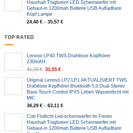
Haushalt Tragbaren LED Scheinwerfer mit
41,26 €.
31,55 €.
Gebaut-in 1200mah Batterie USB Aufladbare
Kopf Lampe
24,40
€
–
35,57
€
TOP RATED
Lenovo LP40 TWS Drahtlose Kopfhörer
230mAH
Original
Current
41,26
€
31,55
€
price
price
Original Lenovo LP2 LP1 AKTUALISIERT TWS
was:
is:
Drahtlose Kopfhörer Bluetooth 5,0 Dual Stereo
41,26 €.
31,55 €.
Bass Touch Control IPX5 Leben Wasserdicht mit
MIC
36,29
€
–
63,11
€
Cob Flutlicht Led-scheinwerfer Im Freien
Haushalt Tragbaren LED Scheinwerfer mit
Gebaut-in 1200mah Batterie USB Aufladbare