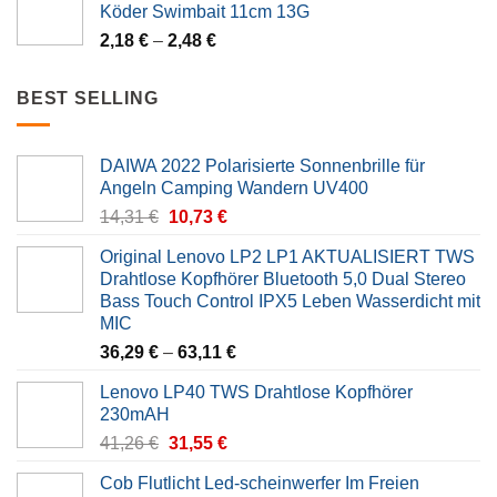
Köder Swimbait 11cm 13G
14,31 €.
10,73 €.
2,18
€
–
2,48
€
BEST SELLING
DAIWA 2022 Polarisierte Sonnenbrille für
Angeln Camping Wandern UV400
Original
Current
14,31
€
10,73
€
price
price
Original Lenovo LP2 LP1 AKTUALISIERT TWS
was:
is:
Drahtlose Kopfhörer Bluetooth 5,0 Dual Stereo
14,31 €.
10,73 €.
Bass Touch Control IPX5 Leben Wasserdicht mit
MIC
36,29
€
–
63,11
€
Lenovo LP40 TWS Drahtlose Kopfhörer
230mAH
Original
Current
41,26
€
31,55
€
price
price
Cob Flutlicht Led-scheinwerfer Im Freien
was:
is: